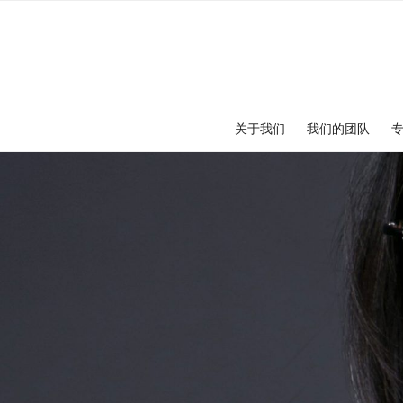
跳
至
内
容
关于我们
我们的团队