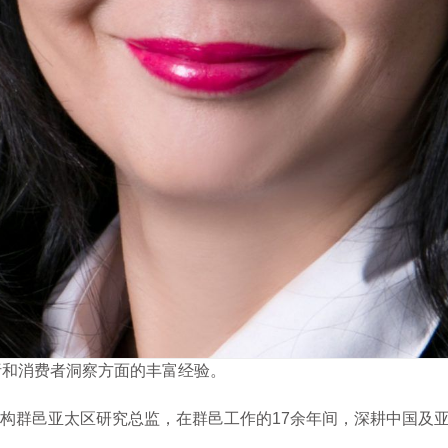
析和消费者洞察方面的丰富经验。
构群邑亚太区研究总监，在群邑工作的17余年间，深耕中国及