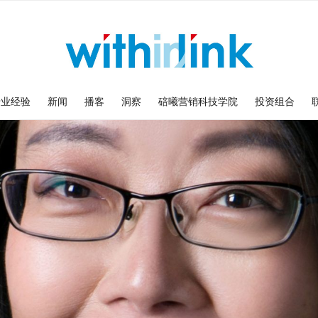
专业经验
新闻
播客
洞察
碚曦营销科技学院
投资组合