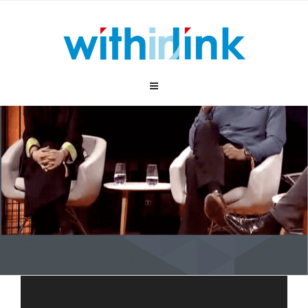
跳
至
内
容
视
频