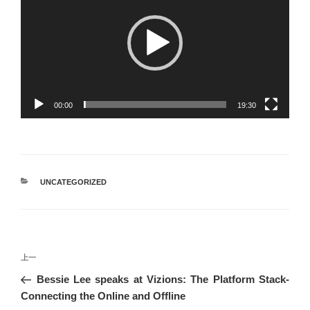
播
放
器
00:00
19:30
分
UNCATEGORIZED
类
文
上
上一
章
一
Bessie Lee speaks at Vizions: The Platform Stack-
导
篇
Connecting the Online and Offline
航
文