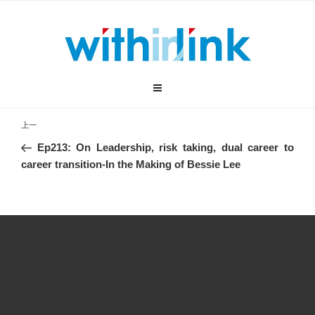
跳
音
00:00
00:00
至
频
内
播
“In the making with Bessie Lee”.
容
放
器
文
上
上一
章
一
Ep213: On Leadership, risk taking, dual career to
导
篇
career transition-In the Making of Bessie Lee
航
文
章