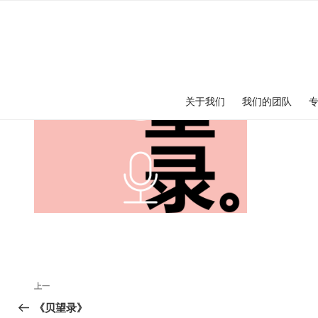
跳
至
内
容
关于我们
我们的团队
文
上
上一
章
一
《贝望录》