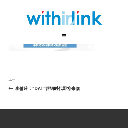
跳
至
内
容
文
上
上一
章
一
李倩玲：“DAT”营销时代即将来临
导
篇
航
文
章