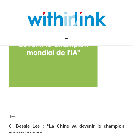
跳
至
内
容
文
上
上一
章
一
Bessie Lee : “La Chine va devenir le champion
导
篇