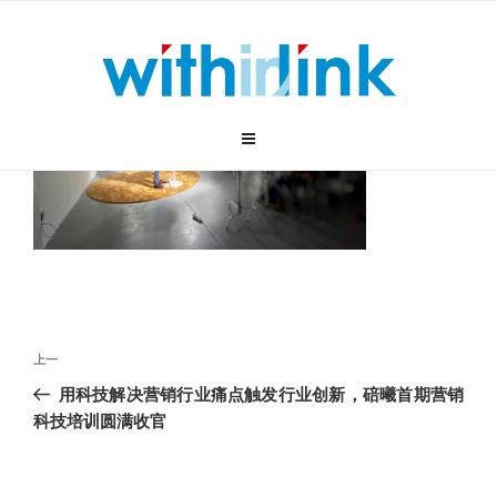
跳
至
内
容
文
上
上一
章
一
用科技解决营销行业痛点触发行业创新，碚曦首期营销
导
篇
科技培训圆满收官
航
文
章