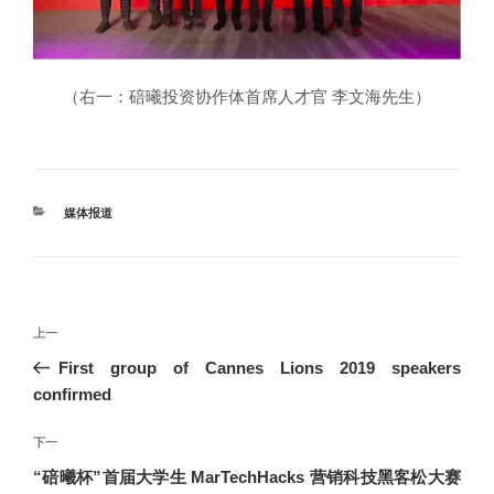
（右一：碚曦投资协作体首席人才官 李文海先生）
分
媒体报道
类
文
上
上一
章
一
First group of Cannes Lions 2019 speakers
导
篇
confirmed
航
文
章
下
下一
一
“碚曦杯”首届大学生 MarTechHacks 营销科技黑客松大赛