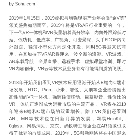
by Sohu.com
2019年1月15日，2019虚拟与增强现实产业年会暨“金V奖”
颁奖盛典如期而至。2019年将是VR/AR行业重要的一年，
下一代VR一体机和VR头显朝着高分辨率、内向外跟踪低时
延、低功耗、低成本、广视角、可变景深、头手6DOF内向
外跟踪、轻薄小型化方向深化开发。同时5G将迎来试商
用，在其加持下VR/AR将迎来一波全新的浪潮。VR游戏、
AR车载导航、全景直播、远程手术、虚拟课堂培训、即时
VR内容创作、VR云等技术及业务都有可能得到质的飞跃。
2018年开始我们看到VR技术应用逐渐开始从B端向C端市
场发展，HTC、Pico、小米、睿悦、大朋等企业纷纷推出
高性能的VR一体机，强调轻便移动、巨幕影音、性价比的
VR一体机正逐渐成为消费市场的主流产品， VR将在2019
年迎来B端和C端市场的双重增长。除了VR我们还看到
AR、MR等技术也在日新月异的发展，网易HoloKit、
0glass、网易洞见、京东、蚂蚁特工等企业在AR领域也取
得了优异的市场成果。2019年，5G移动网络将在中国迎来