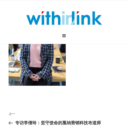
跳
至
内
容
文
上
上一
章
一
专访李倩玲：坚守使命的戛纳营销科技布道师
导
篇