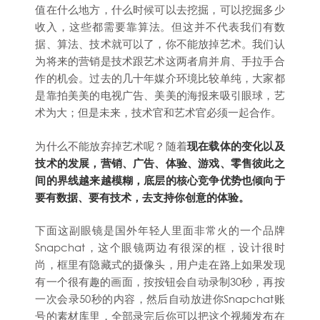
值在什么地方，什么时候可以去挖掘，可以挖掘多少
收入，这些都需要靠算法。但这并不代表我们有数
据、算法、技术就可以了，你不能放掉艺术。我们认
为将来的营销是技术跟艺术这两者肩并肩、手拉手合
作的机会。过去的几十年媒介环境比较单纯，大家都
是靠拍美美的电视广告、美美的海报来吸引眼球，艺
术为大；但是未来，技术官和艺术官必须一起合作。
为什么不能放弃掉艺术呢？随着
现在载体的变化以及
技术的发展，营销、广告、体验、游戏、零售彼此之
间的界线越来越模糊，底层的核心竞争优势也倾向于
要有数据、要有技术，去支持你创意的体验。
下面这副眼镜是国外年轻人里面非常火的一个品牌
Snapchat，这个眼镜两边有很深的框，设计很时
尚，框里有隐藏式的摄像头，用户走在路上如果发现
有一个很有趣的画面，按按钮会自动录制30秒，再按
一次会录50秒的内容，然后自动放进你Snapchat账
号的素材库里，全部录完后你可以把这个视频发布在